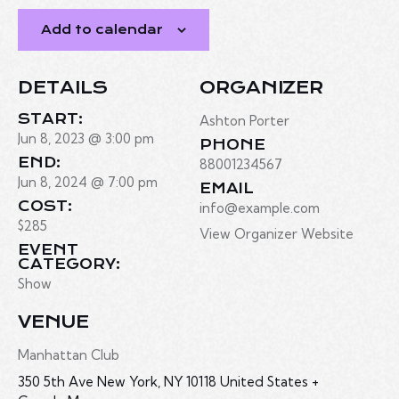
Add to calendar
DETAILS
ORGANIZER
START:
Ashton Porter
Jun 8, 2023 @ 3:00 pm
PHONE
END:
88001234567
Jun 8, 2024 @ 7:00 pm
EMAIL
COST:
info@example.com
$285
View Organizer Website
EVENT
CATEGORY:
Show
VENUE
Manhattan Club
350 5th Ave New York, NY 10118 United States +