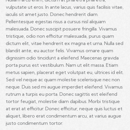
vulputate ut eros. In ante lacus, varius quis facilisis vitae,
iaculis sit amet justo. Donec hendrerit diam.
Pellentesque egestas risus a cursus nisl aliquam
malesuada. Donec suscipit posuere fringilla. Vivamus
tristique, odio non efficitur malesuada, purus quam
dictum elit, vitae hendrerit ex magna et urna. Nulla sed
blandit ante, eu auctor felis. Vivamus ornare quam
dignissim odio tincidunt a eleifend. Maecenas gravida
porta purus est vestibulum. Nam ut elit massa. Etiam
metus sapien, placerat eget volutpat eu, ultrices id elit.
Sed vel neque ac quam molestie scelerisque nec non
neque. Duis sed mi augue imperdiet eleifend. Vivamus
rutrum a turpis eu porta. Donec sagittis est eleifend
tortor feugiat, molestie diam dapibus. Morbi tristique
at erat at efficitur. Donec efficitur, neque quis luctus et
aliquet, libero erat condimentum arcu, at varius augue
justo condimentum tortor.